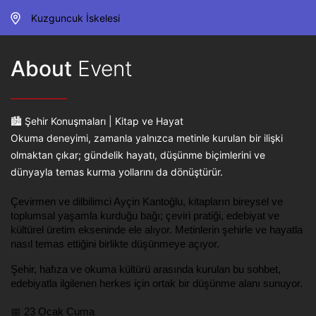
Kuzguncuk İskelesi
About
Event
🏙 Şehir Konuşmaları | Kitap ve Hayat
Okuma deneyimi, zamanla yalnızca metinle kurulan bir ilişki
olmaktan çıkar; gündelik hayatı, düşünme biçimlerini ve
dünyayla temas kurma yollarını da dönüştürür.
Çevirmen ve dilbilimci Ayçin Kantoğlu, kitapların bireysel ve 
toplumsal yaşamla kurduğu bağı; çeviri pratiği, edebiyat ve 
kültürel üretim ekseninde ele alıyor. Metinlerin şehirle ve hayatla 
nasıl temas ettiğini birlikte düşünmeye açıyor.
Şehir, hafıza ve okuma kültürü arasında kurulan bu sohbet, 
edebiyatla ilgilenen herkes için ortak bir düşünme alanı sunuyor.
📅 23 Ocak Cuma