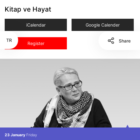
Kitap ve Hayat
iCalendar
Google Calender
TR
Share
Register
23 January
Friday