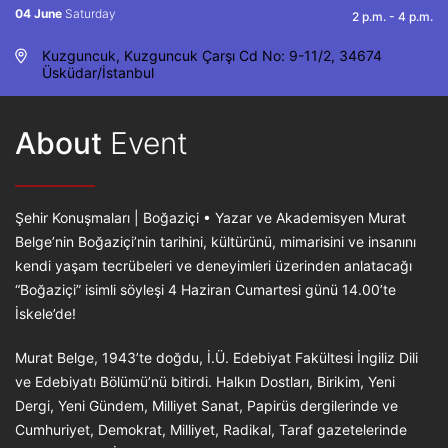
04 June
Saturday
2 p.m. - 4 p.m.
Kuzguncuk, Kuzguncuk Çarşı Cd No: 9-11/2, 34674
Üsküdar/İstanbul
About
Event
Şehir Konuşmaları | Boğaziçi • Yazar ve Akademisyen Murat
Belge’nin Boğaziçi’nin tarihini, kültürünü, mimarisini ve insanını
kendi yaşam tecrübeleri ve deneyimleri üzerinden anlatacağı
“Boğaziçi” isimli söyleşi 4 Haziran Cumartesi günü 14.00’te
İskele’de!
Murat Belge, 1943’te doğdu, İ.Ü. Edebiyat Fakültesi İngiliz Dili
ve Edebiyatı Bölümü’nü bitirdi. Halkın Dostları, Birikim, Yeni
Dergi, Yeni Gündem, Milliyet Sanat, Papirüs dergilerinde ve
Cumhuriyet, Demokrat, Milliyet, Radikal, Taraf gazetelerinde