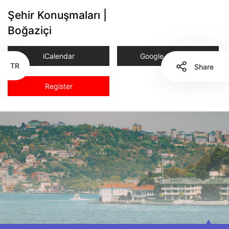
Şehir Konuşmaları |
Boğaziçi
iCalendar
Google Calender
TR
Share
Register